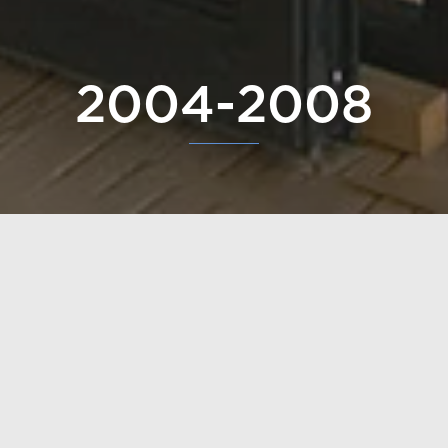
2004-2008
écologiques à ossature bois gagnent du terrain. De plus 
e naturelle et discrète.