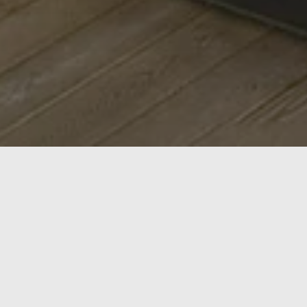
Les maisons modernes et 
maisons ont une apparenc