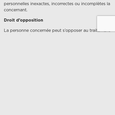
personnelles inexactes, incorrectes ou incomplètes la
concernant.
Droit d’opposition
La personne concernée peut s’opposer au traitement
de ses données personnelles si le traitement est
fondé sur l’intérêt légitime du Responsable du
traitement. Dans ce cas, le Responsable du
traitement ne pourra plus traiter les données
personnelles concernées, sauf s’il peut démontrer
qu’il existe des motifs impérieux et légitimes pour le
traitement qui prévalent sur les droits de la personne
concernée.
Droit de s’opposer au marketing direct et de
révoquer le consentement donné
La personne concernée a le droit de s’opposer à
l’utilisation de ses données à des fins de marketing