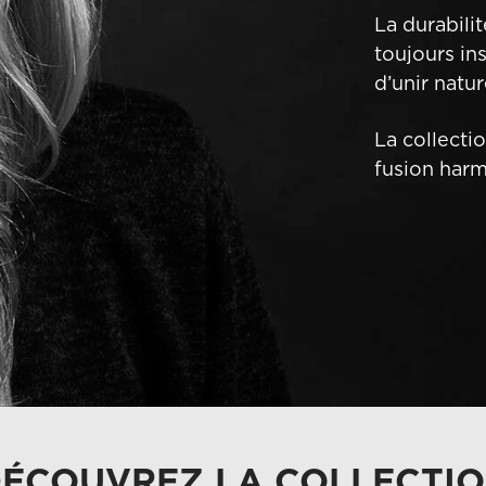
La durabili
toujours in
d’unir natu
La collecti
fusion harm
ÉCOUVREZ LA COLLECTI