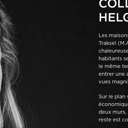
COL
HEL
Les maisons
Traksel (M
chaleureuse
habitants s
le même tem
entrer une 
vues magni
Sur le plan
économique
deux murs, 
reste est co