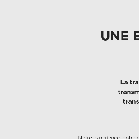
UNE 
La tr
transm
tran
Notre expérience, notre 