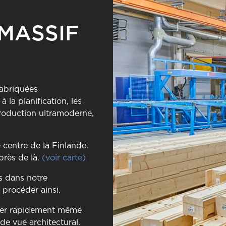
 MASSIF
fabriquées
 la planification, les
production ultramoderne,
 centre de la Finlande.
près de là.
(voir carte)
es dans notre
procéder ainsi.
iser rapidement même
de vue architectural.