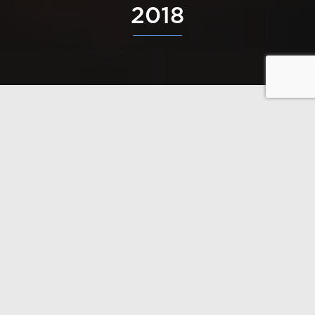
2018
Le sauna restaurant Kuuma a été construit à
Laukontori, à Tampere. L’architecte SAFA de Polar
Life Haus, Janne Kantee, a dessiné un lieu de
référence au cœur de la ville de Tampere, et a créé
un monde du sauna et de la restauration à un endroit
d’exception. Ceci valorise la crédibilité de la
construction publique sur une nouvelle échelle, et
ouvre de nouvelles et importantes possibilités.