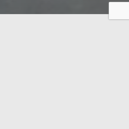
En 2012 nous avons acqueri un nouveau centre
d’usinage Hundegger K2i. Grâce à sa grande
flexibilité, cet équipement nous permet une précision
de l´ordre du millimètre applicable à la majorité de
nos solutions architecturales.