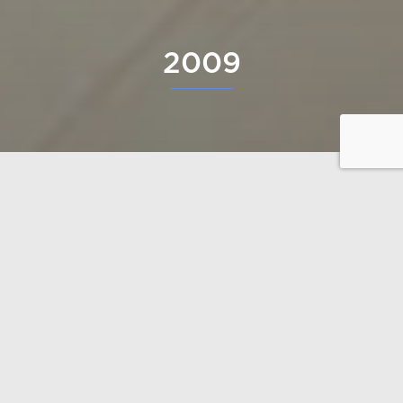
2009
L’amélioration constante de nos produits nous est
important afin de pouvoir créer des maisons
personnalisées de qualité exceptionnelle. Polar Life
Haus propose une gamme de produits très large:
vous pouvez choisir parmi plus de 30 billots
differents. Nous vous proposons egalement les plus
grands billots du marché, par exemple des rondins
lamellés collés jusqu’un diamètre de 300 mm ! Nos
grands madriers et rondins donnent une maison une
apparance massive et personnalisée.