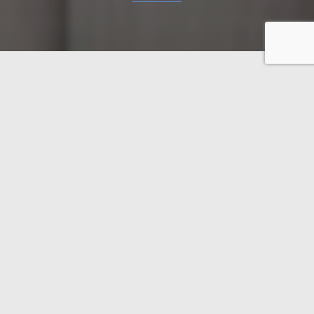
La direction de cette entreprise familiale est
transférée à la génération suivante et les nouveaux
dirigeants sont Messieurs Harri et Mikko Vainionpää.
Harri est le Directeur Général et Mikko est le
Responsable des ventes et du développement des
nouveaux produits.