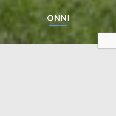
ONNI
Onni est une maison compacte et unique. Le plan de
base comprend deux ailes avec dans la partie
centrale de grandes fenêtres qui rendent l’espace
très lumineux. La grande salle, constituée de la
cuisine, du séjour et de la salle à manger, est le coeur
de la maison. Avec deux chambres, la maison est
idéale pour une petite famille. Il y a aussi un local à
côté du garage, qui peut très bien être utilisé comme
espace de travail. La maison est sans obstacle et
adaptée pour les utilisateurs de fauteuils roulants.