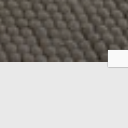
Quatre villas modernes et de grande qualité non loin
de la ville de Virrat, dans le centre de la Finlande.
Lors de la planification, une attention particulière a
été accordée à une solution de plan fonctionnel et à
une utilisation maximale de la lumière naturelle. Un
design clair et épuré combiné à de grandes fenêtres
– et la nature devient partie intégrante de l’intérieur.