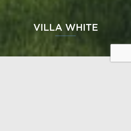
VILLA WHITE
Le design de la Villa White, qui fait un peu penser à
une maison de pierre, est contemporain. Le cœur de
la maison est le rez-de-chaussée où se trouvent la
cuisine, la salle à manger et le séjour. Le salon ouvert
avec ses murs hauts est baignée de lumière naturelle.
Un des murs de la chambre principale est en verre et
la vue depuis les grandes fenêtres fait partie de
l’améganement intérieur. Il y a une terrasse au rez-
de-chaussée ainsi qu’à l’étage.