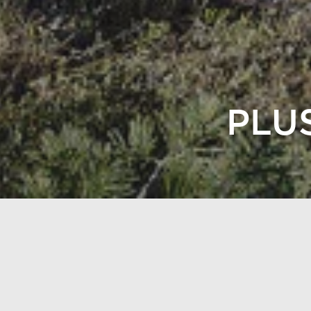
PLUS
Plusvilla 100 est la plus
peuvent être ajoutés, ce
utilisée comme sauna, to
prévoit une grande chambr