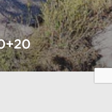
00+20
 une maison pour invités
sion peut également être
oncept Plusvilla 100
alle de bain attenante et