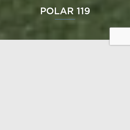
POLAR 119
Polar 119 est une résidence secondaire qui séduit par
ses grandes fenêtres. L’espace de vie est nettement
naturel, tandis que les longs avant-toits protègent de
la chaleur de la journée. Le loft est généreusement
proportionné et polyvalent.
Ouvrir les plans
Rez-de-chaussèe 93,5 m²
Etage 18 m²
Totale 111,5 m²