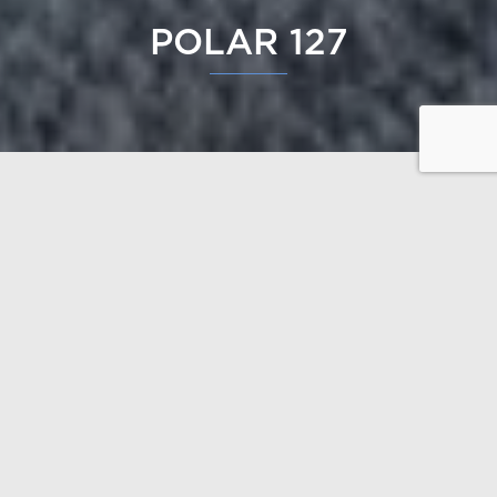
POLAR 127
Polar 127, laisse entrer beaucoup de lumière par les
grandes surfaces de fenêtres, comme c’est typique
pour les modèles Polar. La cuisine et le séjour sont
particulièrement inondés de lumière. L’aménagement
intérieur est d’une grande efficacité, ce qui fait qu’il y
a suffisamment de chambres pour une grande
famille.
Ouvrir les plans
Rez-de-chaussée 131,5 m²