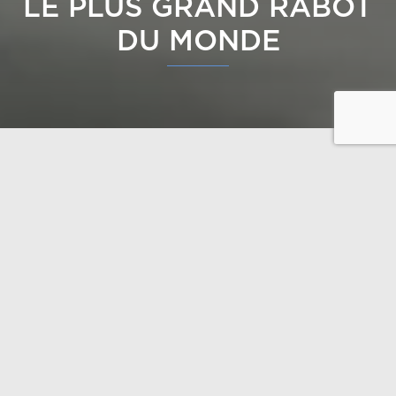
LE PLUS GRAND RABOT
DU MONDE
Polar Life Haus
usine tous les madriers en bois
massif avec la plus grande raboteuse du monde. La
machine peut raboter des madriers jusqu’à 630 mm
x 670 mm ou, selon les besoins, les brosser pour
faire ressortir le grain du bois – attrayant
visuellement tout comme au toucher. Seule une
bonne raboteuse avec de bonnes lames garantit une
surface lisse et soyeuse de haute qualité des poutres
en bois massif.