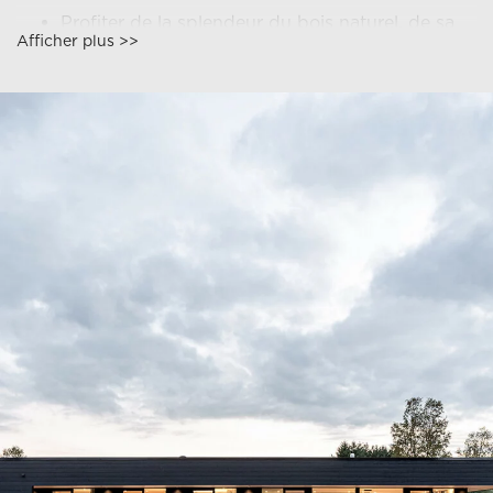
Profiter de la splendeur du bois naturel, de sa
Afficher plus >>
robustesse, et de l’allure moderne et raffinée
qu’il apporte à votre habitat,
Construire une maison écologique,
respectueuse de l’environnement car réduisant
l’émission de CO2 et de gaz à effet de serre,
Réduire sa consommation en énergie car la
maison en bois bénéficie de la meilleure
isolation thermique,
Créer un confort optimal et un style de vie
incluant la nature, son côté harmonieux,
apaisant et sain.