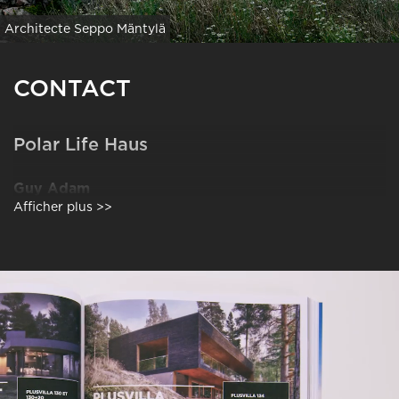
Architecte Seppo Mäntylä
CONTACT
Polar Life Haus
Guy Adam
Afficher plus >>
2, Impasse des lilas
67170 WAHLENHEIM
Mobile:
+33 6 82 84 56 14
Tél. fixe:
+33 9 54 85 22 55
Email:
polarlifehaus@gmail.com