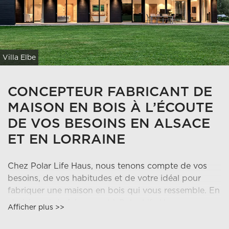
Villa Elbe
CONCEPTEUR FABRICANT DE
MAISON EN BOIS À L’ÉCOUTE
DE VOS BESOINS EN ALSACE
ET EN LORRAINE
Chez Polar Life Haus, nous tenons compte de vos
besoins, de vos habitudes et de votre idéal pour
fabriquer une maison en bois qui vous ressemble. En
choisissant de faire appel à Polar Life Haus, vous
Afficher plus >>
allez confier votre projet à un interlocuteur de
confiance à l’écoute de vos envies. Dynamisme,