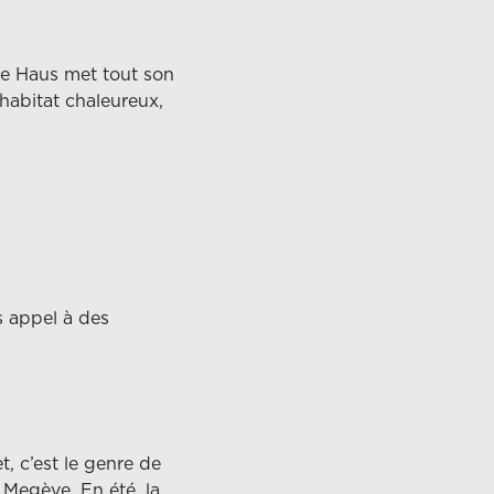
fe Haus met tout son
 habitat chaleureux,
s appel à des
, c’est le genre de
 Megève. En été, la